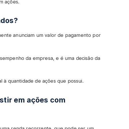
m ações.
ndos?
mente anunciam um valor de pagamento por
desempenho da empresa, e é uma decisão da
al à quantidade de ações que possui.
estir em ações com
uma renda recorrente, que pode ser um