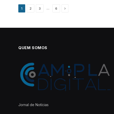
Next
…
1
2
3
6
QUEM SOMOS
Jornal de Notícias