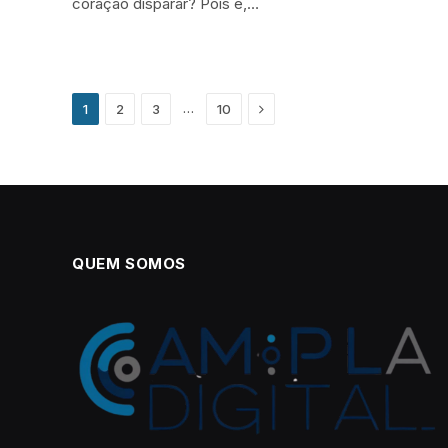
coração disparar? Pois é,…
Next
…
1
2
3
10
QUEM SOMOS