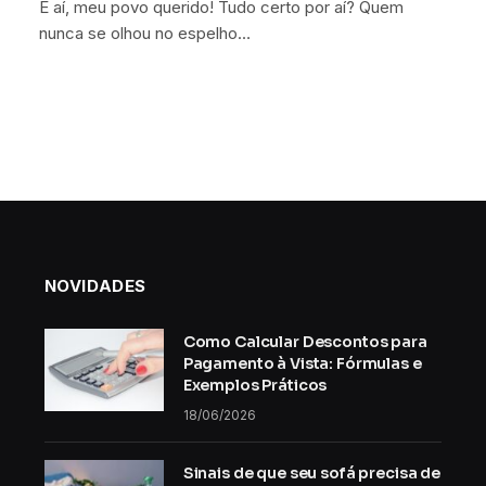
E aí, meu povo querido! Tudo certo por aí? Quem
nunca se olhou no espelho…
NOVIDADES
Como Calcular Descontos para
Pagamento à Vista: Fórmulas e
Exemplos Práticos
18/06/2026
Sinais de que seu sofá precisa de