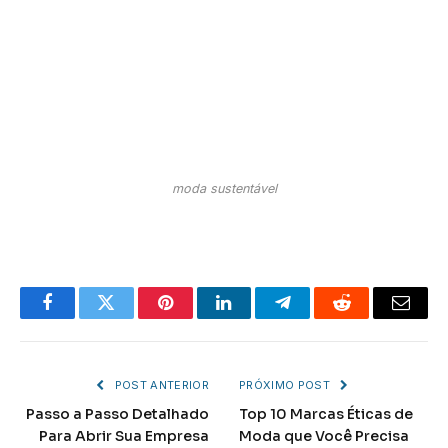
moda sustentável
Facebook
Twitter
Pinterest
LinkedIn
Telegram
Reddit
Email
POST ANTERIOR
PRÓXIMO POST
Passo a Passo Detalhado
Top 10 Marcas Éticas de
Para Abrir Sua Empresa
Moda que Você Precisa