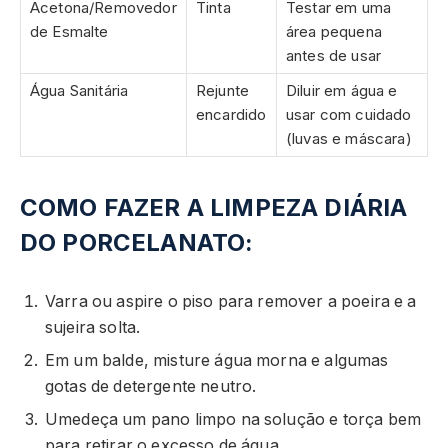
Acetona/Removedor
Tinta
Testar em uma
de Esmalte
área pequena
antes de usar
Água Sanitária
Rejunte
Diluir em água e
encardido
usar com cuidado
(luvas e máscara)
COMO FAZER A LIMPEZA DIÁRIA
DO PORCELANATO:
Varra ou aspire o piso para remover a poeira e a
sujeira solta.
Em um balde, misture água morna e algumas
gotas de detergente neutro.
Umedeça um pano limpo na solução e torça bem
para retirar o excesso de água.