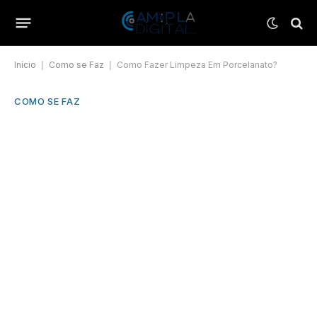
Início
|
Como se Faz
|
Como Fazer Limpeza Em Porcelanato?
COMO SE FAZ