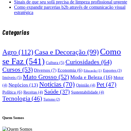
Sinais de que seu sofá precisa de limpeza profissional urgente
Como expandir parcerias b2b através de comunicação visual
estratégica
Categorias
Como
Agro
(112)
Casa e Decoração
(99)
se Faz
(541)
Curiosidades
(64)
Cultura
(5)
Cursos
(53)
Diversos
(7)
Economia
(6)
Esportes
(3)
Educação
(1)
Mato Grosso
(52)
Moda e Beleza
(16)
Imóveis
(5)
Motor
Notícias
(70)
Pet
(47)
Negócios
(13)
(4)
Opinião
(4)
Saúde
(37)
Política
(6)
Receitas
(4)
Sustentabilidade
(4)
Tecnologia
(46)
Turismo
(2)
Quem Somos