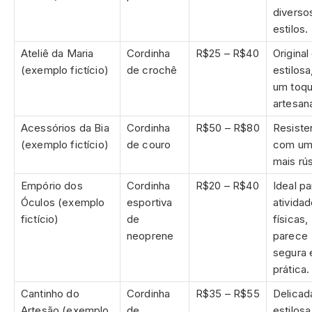
diverso
estilos.
Ateliê da Maria
Cordinha
R$25 – R$40
Original
(exemplo fictício)
de crochê
estilos
um toq
artesana
Acessórios da Bia
Cordinha
R$50 – R$80
Resiste
(exemplo fictício)
de couro
com um 
mais rús
Empório dos
Cordinha
R$20 – R$40
Ideal pa
Óculos (exemplo
esportiva
ativida
fictício)
de
físicas,
neoprene
parece
segura 
prática.
Cantinho do
Cordinha
R$35 – R$55
Delicad
Artesão (exemplo
de
estilosa