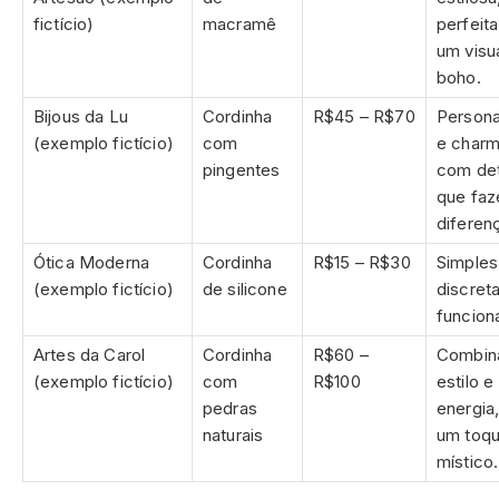
fictício)
macramê
perfeita
um visu
boho.
Bijous da Lu
Cordinha
R$45 – R$70
Persona
(exemplo fictício)
com
e charm
pingentes
com det
que faz
diferen
Ótica Moderna
Cordinha
R$15 – R$30
Simples
(exemplo fictício)
de silicone
discret
funciona
Artes da Carol
Cordinha
R$60 –
Combin
(exemplo fictício)
com
R$100
estilo e
pedras
energia
naturais
um toq
místico.