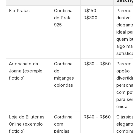
descri
Elo Pratas
Cordinha
R$150 –
Parece
de Prata
R$300
durável
925
elegant
ideal pa
quem b
algo ma
sofistic
Artesanato da
Cordinha
R$30 – R$50
Parece
Joana (exemplo
de
opção
fictício)
miçangas
divertid
coloridas
persona
com pot
para se
única.
Loja de Bijuterias
Cordinha
R$40 – R$60
Clássic
Online (exemplo
com
elegant
fictício)
pérolas
combin