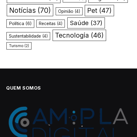
Notícias
(70)
Pet
(47)
Opinião
(4)
Saúde
(37)
Política
(6)
Receitas
(4)
Tecnologia
(46)
Sustentabilidade
(4)
Turismo
(2)
QUEM SOMOS