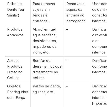
Palito de
Para remover
Remover a
Usar co
Dente (ou
sujeira em
sujeira da
ou danif
Similar)
fendas e
entrada do
conecto
entradas.
carregador.
internos.
Produtos
Álcool em gel,
–
Danificar
Abrasivos
água sanitária,
o revest
desinfetantes,
e os
limpadores de
compon
vidro, etc.
internos.
Aplicar
Borrifar ou
–
Danifica
Produtos
derramar líquidos
compon
Direto no
diretamente no
internos.
Celular
celular.
Objetos
Palitos de dente,
–
Danifica
Pontiagudos
agulhas, etc.
conecto
com Força
internos
limpar a