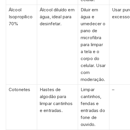
Álcool
Álcool diluído em
Diluir em
Usar pu
Isopropílico
água, ideal para
água e
excesso
70%
desinfetar.
umedecer o
pano de
microfibra
para limpar
a tela e o
corpo do
celular. Usar
com
moderação.
Cotonetes
Hastes de
Limpar
–
algodão para
cantinhos,
limpar cantinhos
fendas e
e entradas.
entradas do
fone de
ouvido.