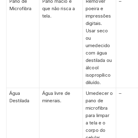
Pano de
Pano macio e
Remover
–
Microfibra
que não risca a
poeira e
tela.
impressões
digitais.
Usar seco
ou
umedecido
com água
destilada ou
álcool
isopropílico
diluído.
Água
Água livre de
Umedecer o
–
Destilada
minerais.
pano de
microfibra
para limpar
a tela e o
corpo do
celular.