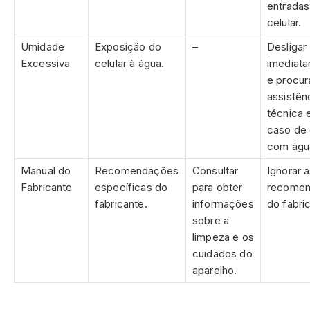
entradas
celular.
Umidade
Exposição do
–
Desligar
Excessiva
celular à água.
imediat
e procur
assistên
técnica
caso de 
com águ
Manual do
Recomendações
Consultar
Ignorar 
Fabricante
específicas do
para obter
recome
fabricante.
informações
do fabri
sobre a
limpeza e os
cuidados do
aparelho.