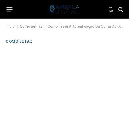
Início
|
Como se Faz
|
Como Fazer A Autenticação Da Conta Do Google?
COMO SE FAZ