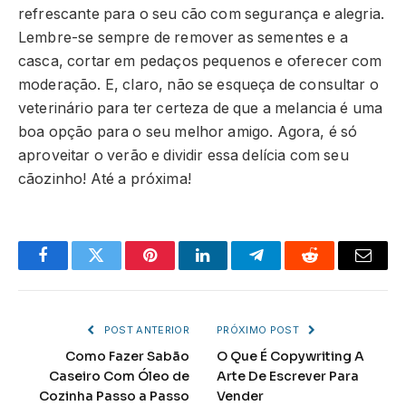
refrescante para o seu cão com segurança e alegria.
Lembre-se sempre de remover as sementes e a
casca, cortar em pedaços pequenos e oferecer com
moderação. E, claro, não se esqueça de consultar o
veterinário para ter certeza de que a melancia é uma
boa opção para o seu melhor amigo. Agora, é só
aproveitar o verão e dividir essa delícia com seu
cãozinho! Até a próxima!
Facebook
Twitter
Pinterest
LinkedIn
Telegram
Reddit
Email
POST ANTERIOR
PRÓXIMO POST
Como Fazer Sabão
O Que É Copywriting A
Caseiro Com Óleo de
Arte De Escrever Para
Cozinha Passo a Passo
Vender