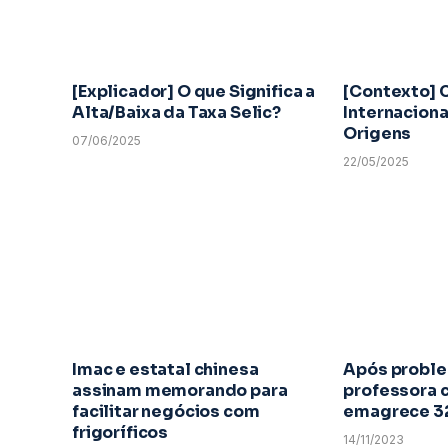
[Explicador] O que Significa a
[Contexto] 
Alta/Baixa da Taxa Selic?
Internaciona
Origens
07/06/2025
22/05/2025
Imac e estatal chinesa
Após proble
assinam memorando para
professora 
facilitar negócios com
emagrece 32
frigoríficos
14/11/2023