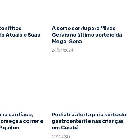
Conflitos
A sorte sorriu para Minas
is Atuais e Suas
Gerais no último sorteio da
Mega-Sena
24/04/2024
ma cardíaco,
Pediatra alerta para surto de
começa a correr e
gastroenterite nas crianças
 quilos
em Cuiabá
14/11/2023