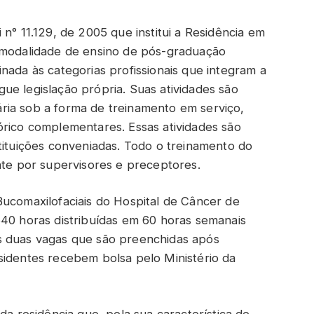
 n° 11.129, de 2005 que institui a Residência em
o modalidade de ensino de pós-graduação
nada às categorias profissionais que integram a
ue legislação própria. Suas atividades são
ria sob a forma de treinamento em serviço,
órico complementares. Essas atividades são
tituições conveniadas. Todo o treinamento do
e por supervisores e preceptores.
Bucomaxilofaciais do Hospital de Câncer de
640 horas distribuídas em 60 horas semanais
s duas vagas que são preenchidas após
sidentes recebem bolsa pelo Ministério da
da residência que, pela sua característica de