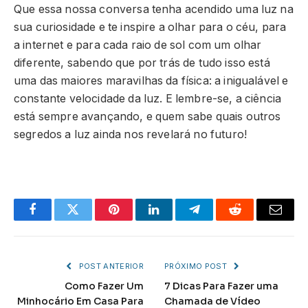
Que essa nossa conversa tenha acendido uma luz na
sua curiosidade e te inspire a olhar para o céu, para
a internet e para cada raio de sol com um olhar
diferente, sabendo que por trás de tudo isso está
uma das maiores maravilhas da física: a inigualável e
constante velocidade da luz. E lembre-se, a ciência
está sempre avançando, e quem sabe quais outros
segredos a luz ainda nos revelará no futuro!
Facebook
Twitter
Pinterest
LinkedIn
Telegram
Reddit
Email
POST ANTERIOR
PRÓXIMO POST
Como Fazer Um
7 Dicas Para Fazer uma
Minhocário Em Casa Para
Chamada de Vídeo