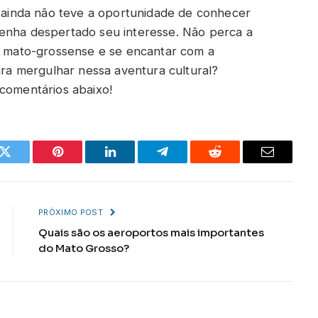
ê ainda não teve a oportunidade de conhecer
tenha despertado seu interesse. Não perca a
ra mato-grossense e se encantar com a
para mergulhar nessa aventura cultural?
 comentários abaixo!
k
Twitter
Pinterest
LinkedIn
Telegram
Reddit
Email
PRÓXIMO POST
Quais são os aeroportos mais importantes
do Mato Grosso?