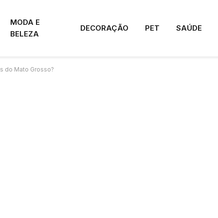
MODA E
DECORAÇÃO
PET
SAÚDE
BELEZA
res do Mato Grosso?