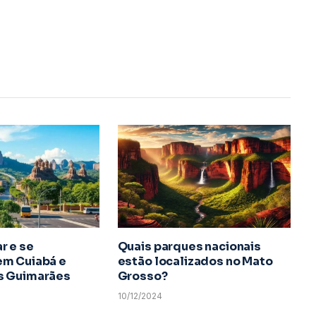
r e se
Quais parques nacionais
m Cuiabá e
estão localizados no Mato
s Guimarães
Grosso?
10/12/2024