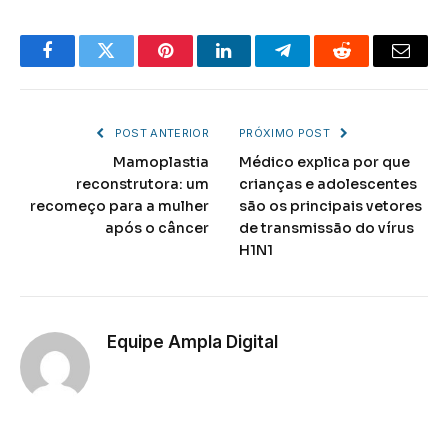
Facebook
Twitter
Pinterest
LinkedIn
Telegram
Reddit
Email
POST ANTERIOR
PRÓXIMO POST
Mamoplastia
Médico explica por que
reconstrutora: um
crianças e adolescentes
recomeço para a mulher
são os principais vetores
após o câncer
de transmissão do vírus
H1N1
Equipe Ampla Digital