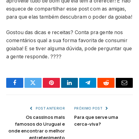
aproveite tudo de bom que ela tem a oferecer! E não
esquece de compartilhar esse post com as amigas,
para que elas também descubram o poder da goiaba!
Gostou das dicas e receitas? Conta pra gente nos
comentários qual a sua forma favorita de consumir
goiaba! E se tiver alguma dúvida, pode perguntar que
a gente responde. ????
Facebook
Twitter
Pinterest
LinkedIn
Telegram
Reddit
Email
POST ANTERIOR
PRÓXIMO POST
Os cassinos mais
Para que serve uma
famosos do Uruguai e
cerca-viva?
onde encontrar o melhor
entretenimento