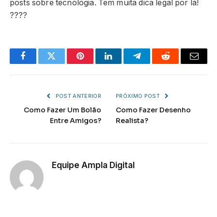
posts sobre tecnologia. Tem muita dica legal por lá!
????
Facebook
Twitter
Pinterest
LinkedIn
Telegram
Reddit
Email
POST ANTERIOR
PRÓXIMO POST
Como Fazer Um Bolão
Como Fazer Desenho
Entre Amigos?
Realista?
Equipe Ampla Digital