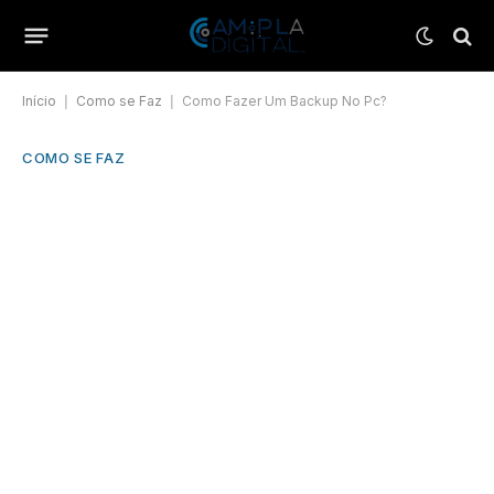
Início
|
Como se Faz
|
Como Fazer Um Backup No Pc?
COMO SE FAZ