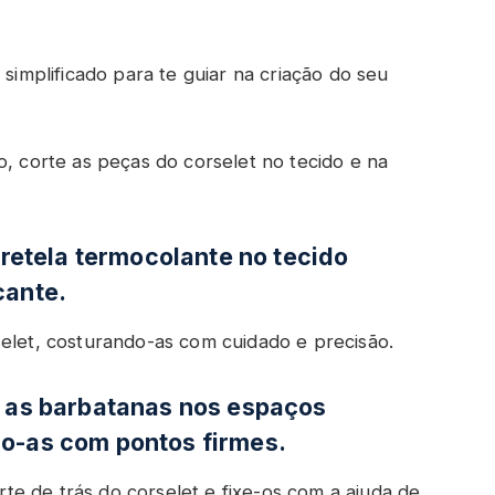
 simplificado para te guiar na criação do seu
o, corte as peças do corselet no tecido e na
ntretela termocolante no tecido
cante.
selet, costurando-as com cuidado e precisão.
e as barbatanas nos espaços
do-as com pontos firmes.
arte de trás do corselet e fixe-os com a ajuda de